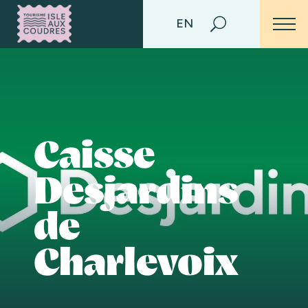
EN
Caisse
Desjardins
de
Charlevoix