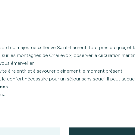
ord du majestueux fleuve Saint-Laurent, tout près du quai, et l
sur les montagnes de Charlevoix, observer la circulation maritim
ous émerveiller.
invite à ralentir et à savourer pleinement le moment présent.
 le confort nécessaire pour un séjour sans souci. Il peut accueil
sons
.
ns.