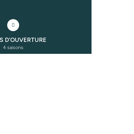
S D’OUVERTURE
4 saisons
ENTS ACCEPTÉS
rement Interac
gent comptant