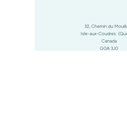
32, Chemin du Mouil
Isle-aux-Coudres (Qu
Canada
G0A 3J0
418-953-401
nathboudreault@hotma
SITE WEB