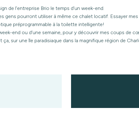
sign de l’entreprise Brio le temps d’un week-end.
es gens pourront utiliser à même ce chalet locatif. Essayer mes 
ique préprogrammable à la toilette intelligente!
 week-end ou d’une semaine, pour y découvrir mes coups de cœur
ut ça, sur une île paradisiaque dans la magnifique région de Char
HEURE
riers
Sur ré
uébec)