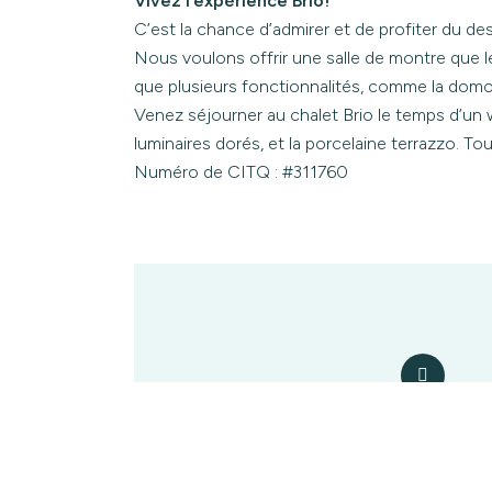
Vivez l’expérience Brio!
C’est la chance d’admirer et de profiter du de
Nous voulons offrir une salle de montre que l
que plusieurs fonctionnalités, comme la domot
Venez séjourner au chalet Brio le temps d’un
luminaires dorés, et la porcelaine terrazzo. To
Numéro de CITQ : #311760
2319 Chemin des Coud
L’Isle-aux-Coudres (Q
Canada, G0A 1X0