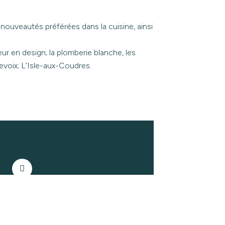
nouveautés préférées dans la cuisine, ainsi
 en design; la plomberie blanche, les
levoix; L’Isle-aux-Coudres.
S D’OUVERTURE
servation seulement