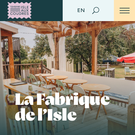
EN
La Fabrique
de l’Isle