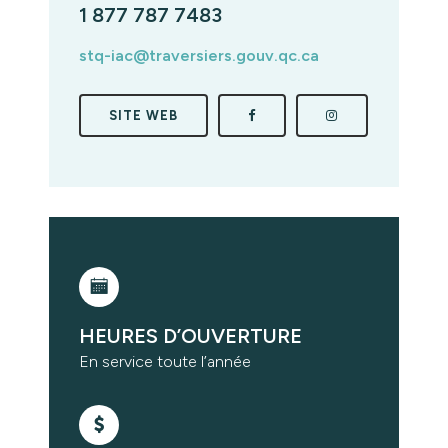
1 877 787 7483
stq-iac@traversiers.gouv.qc.ca
SITE WEB
HEURES D’OUVERTURE
En service toute l’année